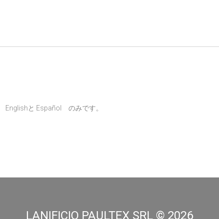
、
English
と
Español
のみです。
LANIFICIO PAULTEX SRL ©
2026