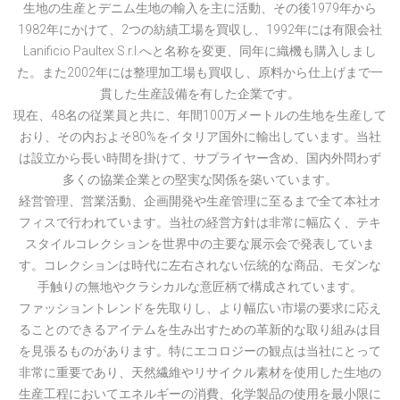
生地の生産とデニム生地の輸入を主に活動、その後1979年から
1982年にかけて、2つの紡績工場を買収し、1992年には有限会社
Lanificio Paultex S.r.l.へと名称を変更、同年に織機も購入しまし
た。また2002年には整理加工場も買収し、原料から仕上げまで一
貫した生産設備を有した企業です。
現在、48名の従業員と共に、年間100万メートルの生地を生産して
おり、その内およそ80%をイタリア国外に輸出しています。当社
は設立から長い時間を掛けて、サプライヤー含め、国内外問わず
多くの協業企業との堅実な関係を築いています。
経営管理、営業活動、企画開発や生産管理に至るまで全て本社オ
フィスで行われています。当社の経営方針は非常に幅広く、テキ
スタイルコレクションを世界中の主要な展示会で発表していま
す。コレクションは時代に左右されない伝統的な商品、モダンな
手触りの無地やクラシカルな意匠柄で構成されています。
ファッショントレンドを先取りし、より幅広い市場の要求に応え
ることのできるアイテムを生み出すための革新的な取り組みは目
を見張るものがあります。特にエコロジーの観点は当社にとって
非常に重要であり、天然繊維やリサイクル素材を使用した生地の
生産工程においてエネルギーの消費、化学製品の使用を最小限に