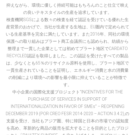
抑えながら、環境に優しく持続可能はもちろんのこと仕立て映え
の良いテキスタイルの生産を追求しています。
検査機関SGSによる数々の検査を経て認証を受けている優れた生
産背景のおかげで、当社が生産する生地は、EU圏内で定められて
いる生産基準を完全に満たしています。また2016年、同社の環境
保護への取り組みはプラート商工会議所にも認められ、紡績から
整理まで一貫した企業としては初めてプラート地区でCARDATO
RECYCLED認証を取得しました。この認証を受けたすべての製品
は、少なくとも65％のリサイクル原料を使用し、プラート地区で
一貫生産されていることを証明し、エネルギー消費と水の消費量
の削減により環境への影響を最小限に抑えていることが特徴で
す。
中小企業の国際化支援プロジェクト”INCENTIVES FOR THE
PURCHASE OF SERVICES IN SUPPORT OF
INTERNATIONALIZATION IN FAVOR OF SMEs” – REOPENING
DECEMBER 2019 (POR CREO FESR 2014-2020 – ACTION 3.4.2),の
支援を受け、当社もアジア圏、特に韓国と日本の市場での認知度
を高め、革新的な商品の販売を拡大することを目的としたプロジ